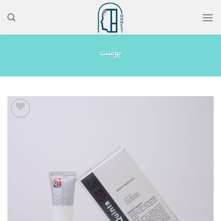
رش
ه
حتوا
پوست
اضافه
به
علاقه
مندیها