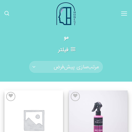
رش
ه
حتوا
مو
فیلتر
اضافه
اضافه
به
به
علاقه
علاقه
مندیها
مندیها